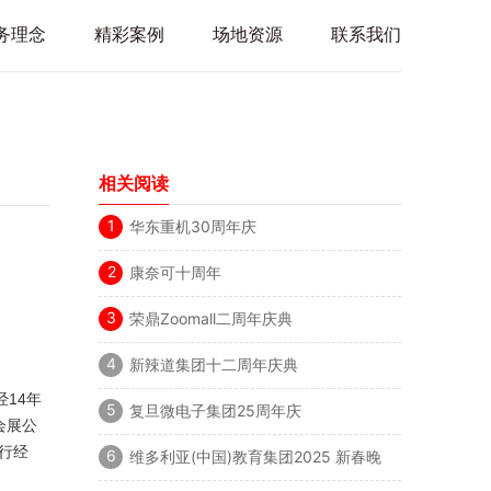
务理念
精彩案例
场地资源
联系我们
相关阅读
1
华东重机30周年庆
2
康奈可十周年
3
荣鼎Zoomall二周年庆典
4
新辣道集团十二周年庆典
14年
5
复旦微电子集团25周年庆
会展公
行经
6
维多利亚(中国)教育集团2025 新春晚
宴暨60周年庆典