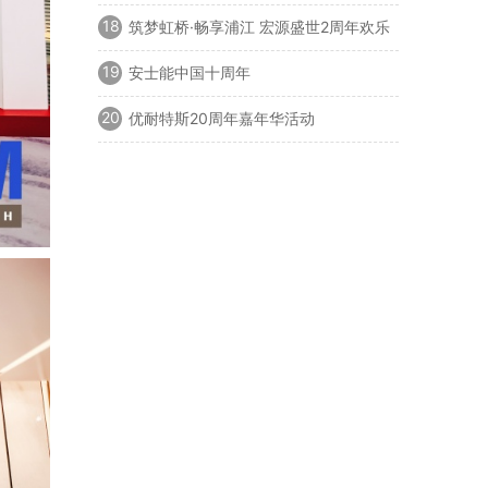
18
筑梦虹桥·畅享浦江 宏源盛世2周年欢乐
派对
19
安士能中国十周年
20
优耐特斯20周年嘉年华活动