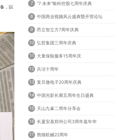
7
“7·未来”银科控股七周年庆典
备，以
8
中国商业视频风云盛典暨开营论坛
9
昂立智立方7周年庆典
10
弘哲集团三周年庆典
11
大童保险服务15周年庆
12
兵洁十周年
13
复旦微电子20周年庆典
14
中国光影长廊五周年生日盛典
15
天山九峯二周年分享会
16
长厦安基郑州公司3周年嘉年华
17
熊猫机械22周年