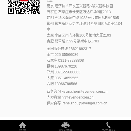
E室
南京 经济技术开发区兴智路6号兴智科技园
石家庄 石家庄市长安区万达广场B座2013
昆明 五华区海源中路1088号和成国际B座1505
郑州 郑东新区商务内环路14号奥园国际C座1104
室
太原 小店区南内环街100号恒地大厦2103
合肥 翡翠路1599号福斯中心1703
全国服务热线
18621892317
南京
025-85566086
石家庄
0311-88288808
昆明
18987670226
郑州
0371-55686683
太原
0351-4859565
合肥
13966788586
业务咨询
kevin.chen@evenger.com.cn
人力资源
hr@evenger.com.cn
供应自荐
irene.zhou@evenger.com.cn