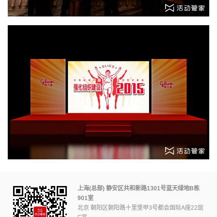
上海(总部) 静安区共和新路1301号蓝天绿地B栋
901室
北京 朝阳区朝阳路十里堡甲3号都会国际A座22层