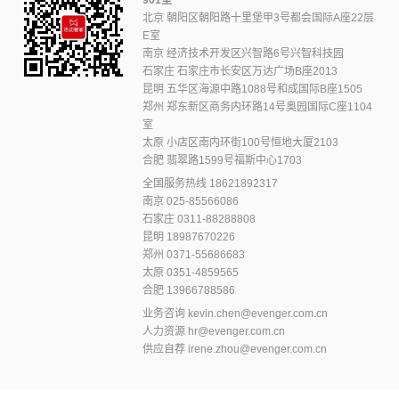
北京 朝阳区朝阳路十里堡甲3号都会国际A座22层
E室
南京 经济技术开发区兴智路6号兴智科技园
石家庄 石家庄市长安区万达广场B座2013
昆明 五华区海源中路1088号和成国际B座1505
郑州 郑东新区商务内环路14号奥园国际C座1104
室
太原 小店区南内环街100号恒地大厦2103
合肥 翡翠路1599号福斯中心1703
全国服务热线
18621892317
南京
025-85566086
石家庄
0311-88288808
昆明
18987670226
郑州
0371-55686683
太原
0351-4859565
合肥
13966788586
业务咨询
kevin.chen@evenger.com.cn
人力资源
hr@evenger.com.cn
供应自荐
irene.zhou@evenger.com.cn