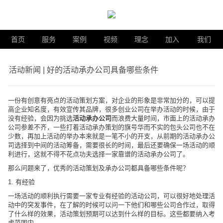
首页
服务
案例
视频
理念
加入
我们
活动新闻 | 好的活动承办公司具备哪些条件
一份有创意有亮点的活动策划方案，对企业的形象是非常加分的，可以提
高企业知名度，有效宣传其品牌，很多创业公司在举办活动的时候，由于
没有经验，会因为挑选
活动承办公司
而浪费大量时间，市面上的活动承办
公司参差不齐，一些打着
活动承办
策划的旗号华而不实的包头公司也不在
少数，再加上活动的举办本来就是一笔不小的开支，从前期的活动承办公
司选择到中间的活动筹备，需要很长的时间，最后还要确保一场活动的顺
利进行，这就不得不花点功夫选择一家靠谱的活动承办公司了。
那么问题来了，优秀的活动策划及承办公司都具备哪些条件呢？
1. 有经验
一场活动的顺利执行需要一家专业有经验的活动公司，可以很好地处理活
动中的突发事件，在了解的时候可以问一下他们和哪些公司合作过，取得
了什么样的效果，活动策划预期可以达到什么样的目标。这些都要纳入考
虑范围内。