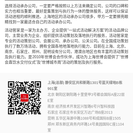
选择活动承办公司，一定要严格按照以上方法来确定公司，公司的口碑和
实力也相当重要，最好是集策划与执行为一体的整体服务，这样可以保证
活动进程的顺利推进。上海地区的活动承办公司很多，甲方一定要擦亮眼
睛找到一家最适合自己的活动承办公司。
活动管家是一家为主办方、企业提供“一站式活动解决方案”的
活动品牌公
司
，主营业务为企业、组织提供活动策划及落地执行的服务，活动管家是
专业的活动策划公司、会展公司、承办公司、公关公司。在全国成功策划
执行了数万场活动，拥有全国各地地落地执行能力，目前在上海、北京、
南京、石家庄、郑州、昆明设有分公司，港澳台地区也有丰富的活动策划
及执行能力。是2010年世博会合作伙伴，成功为上海世博会提供了“世博
会直饮水交付仪式”及“世博城市周”活动的策划及执行服务。
上海(总部) 静安区共和新路1301号蓝天绿地B栋
901室
北京 朝阳区朝阳路十里堡甲3号都会国际A座22层
E室
南京 经济技术开发区兴智路6号兴智科技园
石家庄 石家庄市长安区万达广场B座2013
昆明 五华区海源中路1088号和成国际B座1505
郑州 郑东新区商务内环路14号奥园国际C座1104
室