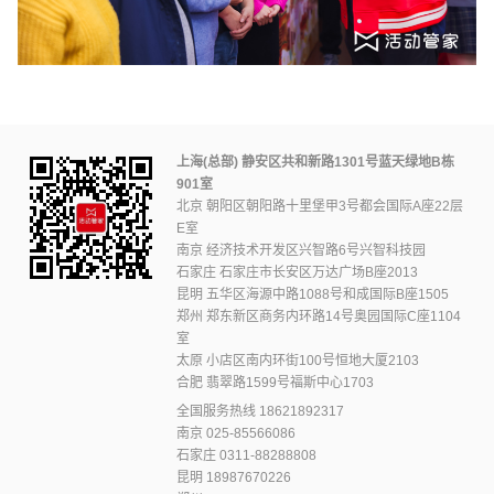
上海(总部) 静安区共和新路1301号蓝天绿地B栋
901室
北京 朝阳区朝阳路十里堡甲3号都会国际A座22层
E室
南京 经济技术开发区兴智路6号兴智科技园
石家庄 石家庄市长安区万达广场B座2013
昆明 五华区海源中路1088号和成国际B座1505
郑州 郑东新区商务内环路14号奥园国际C座1104
室
太原 小店区南内环街100号恒地大厦2103
合肥 翡翠路1599号福斯中心1703
全国服务热线
18621892317
南京
025-85566086
石家庄
0311-88288808
昆明
18987670226