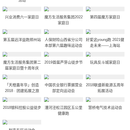
活动
兴业消费六一家庭日
魔方生活服务集团2022
第四届魔方家庭日
家庭日
第五届远洋益跑郑州站
人保财险山西省分公司
好爱这young跑 2021健
本部第六届趣味运动会
走未来——上海站
魔方生活服务集团第二
2019首届芦芽山徒步节
玩具反斗城家庭日
届家庭日暨十周年庆
「天橙嘉年华」创造
中国农业银行票据营业
2018联盛新能源五周年
2018 · 团建拓展之旅
部定向运动会
拓展活动
2018银科控股公益徒步
漕河泾松江园区五公里
慧桥电气技术运动会
健康跑