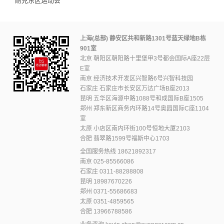
耐克东区运动会
上海(总部) 静安区共和新路1301号蓝天绿地B栋
901室
北京 朝阳区朝阳路十里堡甲3号都会国际A座22层
E室
南京 经济技术开发区兴智路6号兴智科技园
石家庄 石家庄市长安区万达广场B座2013
昆明 五华区海源中路1088号和成国际B座1505
郑州 郑东新区商务内环路14号奥园国际C座1104
室
太原 小店区南内环街100号恒地大厦2103
合肥 翡翠路1599号福斯中心1703
全国服务热线
18621892317
南京
025-85566086
石家庄
0311-88288808
昆明
18987670226
郑州
0371-55686683
太原
0351-4859565
合肥
13966788586