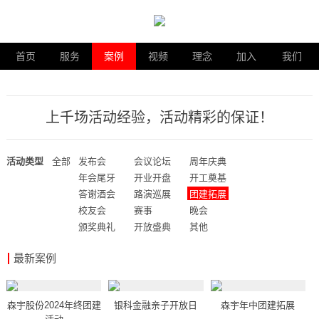
首页
服务
案例
视频
理念
加入
我们
上千场活动经验，活动精彩的保证！
活动类型
全部
发布会
会议论坛
周年庆典
年会尾牙
开业开盘
开工奠基
答谢酒会
路演巡展
团建拓展
校友会
赛事
晚会
颁奖典礼
开放盛典
其他
最新案例
森宇股份2024年终团建
银科金融亲子开放日
森宇年中团建拓展