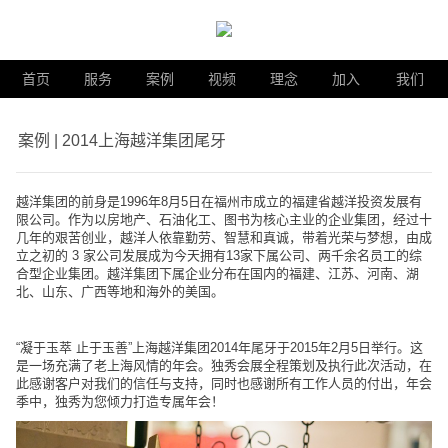
首页
服务
案例
视频
理念
加入
我们
案例 | 2014上海越洋集团尾牙
越洋集团的前身是1996年8月5日在福州市成立的福建省越洋投资发展有
限公司。作为以房地产、石油化工、图书为核心主业的企业集团，经过十
几年的艰苦创业，越洋人依靠勤劳、智慧和真诚，带着光荣与梦想，由成
立之初的 3 家公司发展成为今天拥有13家下属公司、两千余名员工的综
合型企业集团。越洋集团下属企业分布在国内的福建、江苏、河南、湖
北、山东、广西等地和海外的美国。
“凝于玉萃 止于玉善”上海越洋集团2014年尾牙于2015年2月5日举行。这
是一场充满了老上海风情的年会。独秀会展全程策划及执行此次活动，在
此感谢客户对我们的信任与支持，同时也感谢所有工作人员的付出，年会
季中，独秀为您倾力打造专属年会！