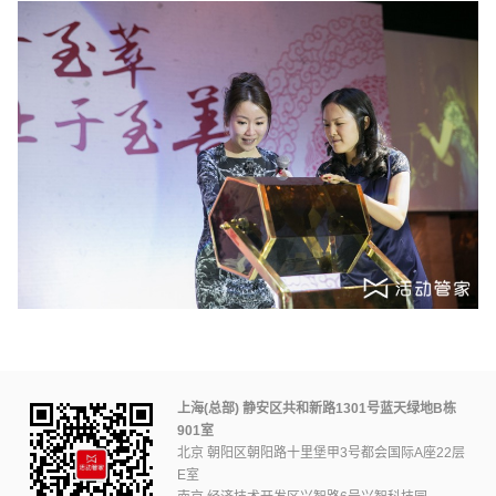
上海(总部) 静安区共和新路1301号蓝天绿地B栋
901室
北京 朝阳区朝阳路十里堡甲3号都会国际A座22层
E室