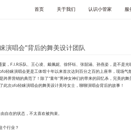
首页
关于我们
认识小管家
服
fo轻睐演唱会”背后的舞美设计团队
宴，F.I.R乐队、王心凌、戴佩妮、徐怀钰、张韶涵、孙燕姿，是不是光
ofo轻睐演唱会更是工体馆十年以来首次达到百分之百的上座率，现场气
谓是跨界营销的典范了！除了“童年”男神女神们的带来的回忆杀，完美的舞
了此次ofo轻睐演唱会的舞美设计美玲女士，聊聊演唱会背后的故事！
自由自在的状态，不太喜欢被拘束。
这个行业？