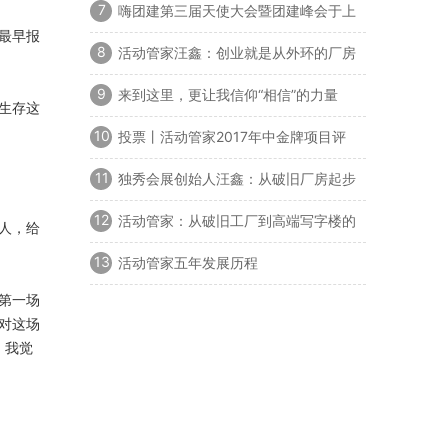
7
嗨团建第三届天使大会暨团建峰会于上
海召开
最早报
8
活动管家汪鑫：创业就是从外环的厂房
到内环办公楼的过程
9
来到这里，更让我信仰“相信”的力量
生存这
10
投票丨活动管家2017年中金牌项目评
选活动
11
独秀会展创始人汪鑫：从破旧厂房起步
到如今年产值3000万
12
活动管家：从破旧工厂到高端写字楼的
人，给
背后故事
13
活动管家五年发展历程
第一场
对这场
，我觉