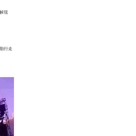
解现
轮胎行走