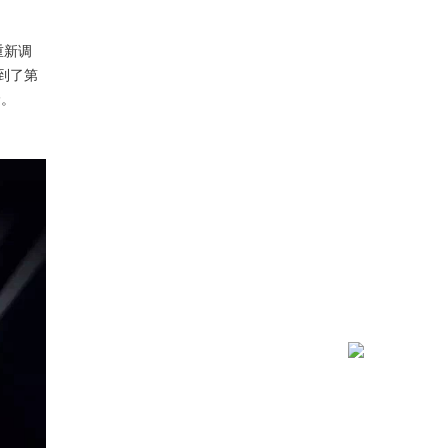
重新调
到了第
价。