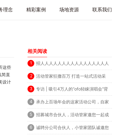
务理念
精彩案例
场地资源
联系我们
相关阅读
1
招人人人人人人人人人人人人人人人人
听这些
人人人人人人人人
氛简直
2
活动管家狂撒百万 打造一站式活动采
美设计
购狂欢节
3
专访 | 吸引4万人的“ofo轻睐演唱会”背
后的舞美设计团队
4
承办上百场年会的这家活动公司，自家
年会居然是这样！
5
招募城市合伙人，活动管家邀您一起成
为行业巨人！
6
诚聘分公司合伙人，小管家团队诚邀您
改变世界