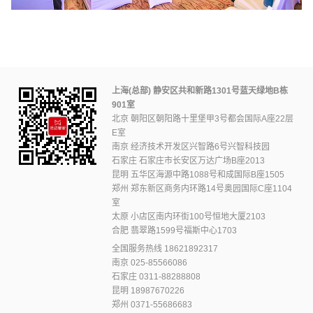
上海(总部) 静安区共和新路1301号蓝天绿地B栋
901室
北京 朝阳区朝阳路十里堡甲3号都会国际A座22层
E室
南京 经济技术开发区兴智路6号兴智科技园
石家庄 石家庄市长安区万达广场B座2013
昆明 五华区海源中路1088号和成国际B座1505
郑州 郑东新区商务内环路14号奥园国际C座1104
室
太原 小店区南内环街100号恒地大厦2103
合肥 翡翠路1599号福斯中心1703
全国服务热线
18621892317
南京
025-85566086
石家庄
0311-88288808
昆明
18987670226
郑州
0371-55686683