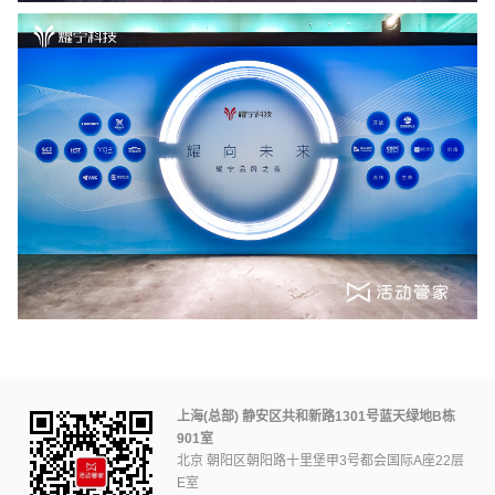
上海(总部) 静安区共和新路1301号蓝天绿地B栋
901室
北京 朝阳区朝阳路十里堡甲3号都会国际A座22层
E室