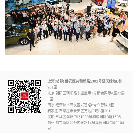
上海(总部) 静安区共和新路1301号蓝天绿地B栋
901室
北京 朝阳区朝阳路十里堡甲3号都会国际A座22层
E室
南京 经济技术开发区兴智路6号兴智科技园
石家庄 石家庄市长安区万达广场B座2013
昆明 五华区海源中路1088号和成国际B座1505
郑州 郑东新区商务内环路14号奥园国际C座1104
室