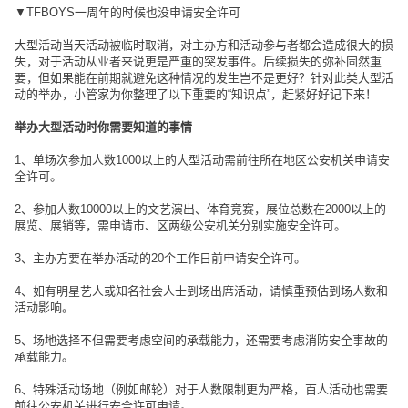
▼TFBOYS一周年的时候也没申请安全许可
大型活动当天活动被临时取消，对主办方和活动参与者都会造成很大的损
失，对于活动从业者来说更是严重的突发事件。后续损失的弥补固然重
要，但如果能在前期就避免这种情况的发生岂不是更好？针对此类大型活
动的举办，小管家为你整理了以下重要的“知识点”，赶紧好好记下来！
举办大型活动时你需要知道的事情
1、单场次参加人数1000以上的大型活动需前往所在地区公安机关申请安
全许可。
2、参加人数10000以上的文艺演出、体育竞赛，展位总数在2000以上的
展览、展销等，需申请市、区两级公安机关分别实施安全许可。
3、主办方要在举办活动的20个工作日前申请安全许可。
4、如有明星艺人或知名社会人士到场出席活动，请慎重预估到场人数和
活动影响。
5、场地选择不但需要考虑空间的承载能力，还需要考虑消防安全事故的
承载能力。
6、特殊活动场地（例如邮轮）对于人数限制更为严格，百人活动也需要
前往公安机关进行安全许可申请。