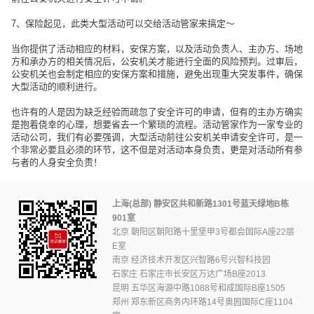
7、保险起见，此类大型活动可以交给活动管家来搞定～
当你提供了活动相应的材料，安保方案，以及活动负责人、主办方、场地
方和承办方的相关情况后，公安机关才能进行全面的风险预判。过审后，
公安机关也会制定相应的安保方案和措施，避免出现重大突发事件，确保
大型活动的顺利进行。
也许有的人是因为缺乏经验而疏忽了安全许可的申请，但有的主办方确实
是抱着侥幸的心理，想要省去一个繁琐的流程。活动管家作为一家专业的
活动公司，我们有必要强调，大型活动前往公安机关申请安全许可，是一
个非常必要且必须的环节，这不但是对活动本身负责，更是对活动所有参
与者的人身安全负责！
上海(总部) 静安区共和新路1301号蓝天绿地B栋
901室
北京 朝阳区朝阳路十里堡甲3号都会国际A座22层
E室
南京 经济技术开发区兴智路6号兴智科技园
石家庄 石家庄市长安区万达广场B座2013
昆明 五华区海源中路1088号和成国际B座1505
郑州 郑东新区商务内环路14号奥园国际C座1104