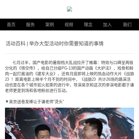
首页
服务
案例
视频
理念
加入
我们
活动百科 | 举办大型活动时你需要知道的事情
七月过半，国产电影的暑假档大乱战拉开了帷幕：特效与口碑呈两极
分化的《悟空传》，给自己分级PG-13的国产动画《大护法》，戏骨和鲜
肉一起打酱油的《建军大业》，还有月底即将上映的热血动作大片《战狼
2》！距离电影上映半个月不到的时间中，《战狼2》共计26场的路演活
动也是在各个城市如火如荼的进行中，导演吴京和这次的参演电影都于谦
老师更是到场和各地粉丝进行互动。
▼吴京送卷发棒让于谦老师“烫头”