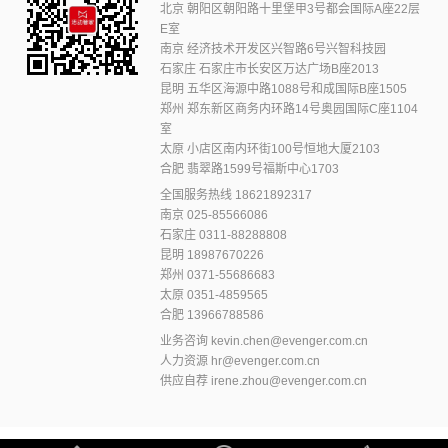
北京 朝阳区朝阳路十里堡甲3号都会国际A座22层
E室
南京 经济技术开发区兴智路6号兴智科技园
石家庄 石家庄市长安区万达广场B座2013
昆明 五华区海源中路1088号和成国际B座1505
郑州 郑东新区商务内环路14号奥园国际C座1104
室
太原 小店区南内环街100号恒地大厦2103
合肥 翡翠路1599号福斯中心1703
全国服务热线
18621892317
南京
025-85566086
石家庄
0311-88288808
昆明
18987670226
郑州
0371-55686683
太原
0351-4859565
合肥
13966788586
业务咨询
kevin.chen@evenger.com.cn
人力资源
hr@evenger.com.cn
供应自荐
irene.zhou@evenger.com.cn