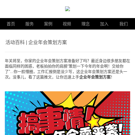
首页
服务
案例
视频
理念
加入
我们
活动百科 | 企业年会策划方案
年关将至，你家的企业
年会策划方案
准备好了吗？最近身边很多朋友都在
面临同样的困惑，老板拍拍你的肩膀
“策划一下今年的年会啊！交给你
了”...你一脸懵圈，工作汇报倒是没少写，这企业年会策划方案还是头一
次。没事儿，看了这篇推文，让你迅速上手
企业年会策划方案
！