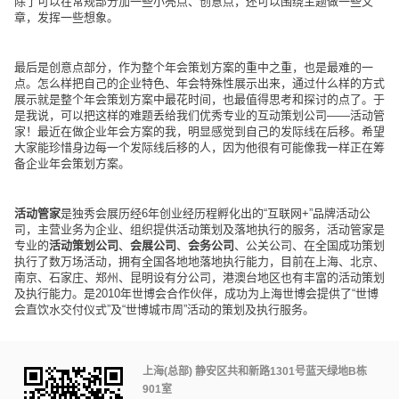
除了可以在常规部分加一些小亮点、创意点，还可以围绕主题做一些文
章，发挥一些想象。
最后是创意点部分，作为整个年会策划方案的重中之重，也是最难的一
点。怎么样把自己的企业特色、年会特殊性展示出来，通过什么样的方式
展示就是整个年会策划方案中最花时间，也最值得思考和探讨的点了。于
是我说，可以把这样的难题丢给我们优秀专业的互动策划公司
——活动管
家！最近在做企业年会方案的我，明显感觉到自己的发际线在后移。希望
大家能珍惜身边每一个发际线后移的人，因为他很有可能像我一样正在筹
备企业年会策划方案。
活动管家
是独秀会展历经
6年创业经历程孵化出的“互联网+”品牌活动公
司，主营业务为企业、组织提供活动策划及落地执行的服务，
活动管家
是
专业的
活动策划公司
、
会展公司
、
会务公司
、公关公司、在全国成功策划
执行了数万场活动，拥有全国各地地落地执行能力，目前在上海、北京、
南京、石家庄、郑州、昆明设有分公司，港澳台地区也有丰富的活动策划
及执行能力。是2010年世博会合作伙伴，成功为上海世博会提供了“世博
会直饮水交付仪式”及“世博城市周”活动的策划及执行服务。
上海(总部) 静安区共和新路1301号蓝天绿地B栋
901室