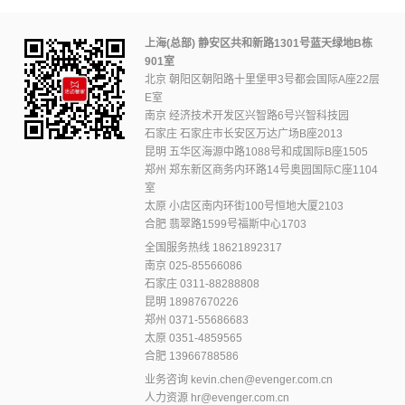
上海(总部) 静安区共和新路1301号蓝天绿地B栋
901室
北京 朝阳区朝阳路十里堡甲3号都会国际A座22层
E室
南京 经济技术开发区兴智路6号兴智科技园
石家庄 石家庄市长安区万达广场B座2013
昆明 五华区海源中路1088号和成国际B座1505
郑州 郑东新区商务内环路14号奥园国际C座1104
室
太原 小店区南内环街100号恒地大厦2103
合肥 翡翠路1599号福斯中心1703
全国服务热线
18621892317
南京
025-85566086
石家庄
0311-88288808
昆明
18987670226
郑州
0371-55686683
太原
0351-4859565
合肥
13966788586
业务咨询
kevin.chen@evenger.com.cn
人力资源
hr@evenger.com.cn