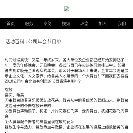
首页
服务
案例
视频
理念
加入
我们
活动百科 | 公司年会节目单
时间过得真快！又是一年终岁末，各大单位及企业都已经开始安排起了一
年一度的年终晚会、元旦晚会！各式节目已在火热练习编排当中....如果
说央视春晚是全国观众的年会，那么对于职场人士来说，企业年会则是展
示企业文化、人文素养、给各类人才展示的一个大舞台！下面我们去看看
2018公司年会比较有创意的节目表演有哪些？
绽放
喜庆、唯美
①主舞台随着音乐缓缓绽放花朵，舞者从中跳着优美的舞蹈出来，副舞台
随着扇子的齐舞绽放开来的；
②副舞台舞动扇子，犹如一片片花瓣在飞舞，走向舞台，犹如花瓣飞向舞
台
③大屏幕配合舞者的舞者呈现绽放的花朵
绽放生命与活力，绽放热血与激情，企业将在发展的道路上绽放最美的自
己。