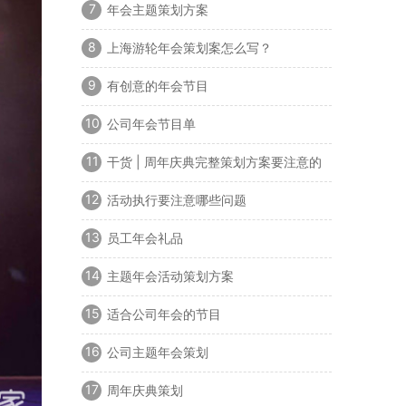
7
年会主题策划方案
8
上海游轮年会策划案怎么写？
9
有创意的年会节目
10
公司年会节目单
11
干货 | 周年庆典完整策划方案要注意的
问题
12
活动执行要注意哪些问题
13
员工年会礼品
14
主题年会活动策划方案
15
适合公司年会的节目
16
公司主题年会策划
17
周年庆典策划