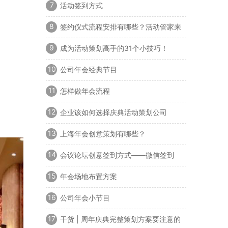
7
活动签到方式
8
签约仪式流程安排有哪些？活动管家来
告诉你
9
成为活动策划高手的31个小技巧！
10
公司年会经典节目
11
怎样做年会流程
12
企业该如何选择庆典活动策划公司
13
上海年会创意策划有哪些？
14
会议论坛创意签到方式——微信签到
15
年会场地布置方案
16
公司年会小节目
17
干货 | 周年庆典完整策划方案要注意的