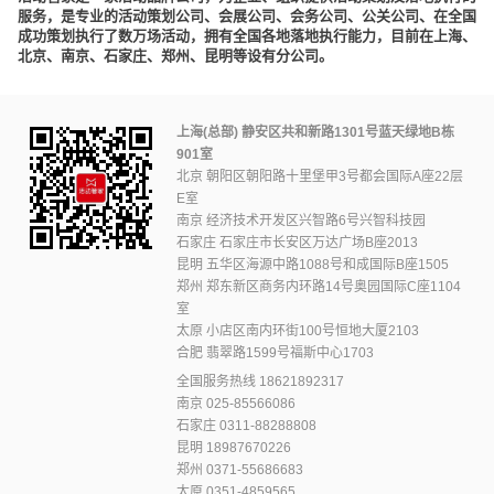
服务，是专业的活动策划公司、会展公司、会务公司、公关公司、在全国
成功策划执行了数万场活动，拥有全国各地落地执行能力，目前在上海、
北京、南京、石家庄、郑州、昆明等设有分公司。
上海(总部) 静安区共和新路1301号蓝天绿地B栋
901室
北京 朝阳区朝阳路十里堡甲3号都会国际A座22层
E室
南京 经济技术开发区兴智路6号兴智科技园
石家庄 石家庄市长安区万达广场B座2013
昆明 五华区海源中路1088号和成国际B座1505
郑州 郑东新区商务内环路14号奥园国际C座1104
室
太原 小店区南内环街100号恒地大厦2103
合肥 翡翠路1599号福斯中心1703
全国服务热线
18621892317
南京
025-85566086
石家庄
0311-88288808
昆明
18987670226
郑州
0371-55686683
太原
0351-4859565