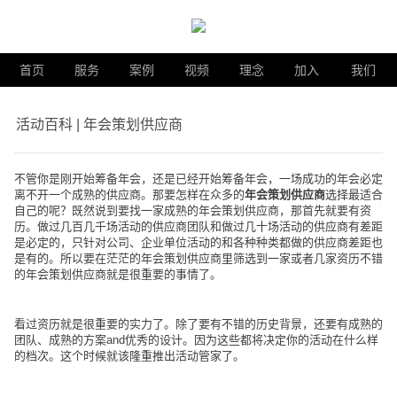
首页
服务
案例
视频
理念
加入
我们
活动百科 | 年会策划供应商
不管你是刚开始筹备年会，还是已经开始筹备年会，一场成功的年会必定
离不开一个成熟的供应商。那要怎样在众多的
年会策划供应商
选择最适合
自己的呢？既然说到要找一家成熟的年会策划供应商，那首先就要有资
历。做过几百几千场活动的供应商团队和做过几十场活动的供应商有差距
是必定的，只针对公司、企业单位活动的和各种种类都做的供应商差距也
是有的。所以要在茫茫的年会策划供应商里筛选到一家或者几家资历不错
的
年会策划供应商
就是很重要的事情了。
看过资历就是很重要的实力了。除了要有不错的历史背景，还要有成熟的
团队、成熟的方案and优秀的设计。因为这些都将决定你的活动在什么样
的档次。这个时候就该隆重推出活动管家了。