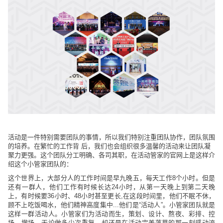
活动是一件特别需要团队的事情，所以我们特别注重团队协作，团队氛围
的培养。在繁忙的工作背 后，我们也会组织很多温馨的活动来让团队凝
聚力更强。这个团队分工明确、各司其职，在活动管家的官网上是这样介
绍这个小管家团队的：
这个世界上，大部分人的工作时间是早九晚五，每天工作8个小时。
但是
还有一群人，他们工作有时候长达
24
小时，从第一天晚上到第二天晚
上，有时候要
36
小时、
48
小时甚至更长
,
在这段时间里，他们不眠不休，
顾不上吃饭喝水，他们精神高度集中
...
他们是
“
活动人
”
。小管家团队就是
这样一群活动人。
小管家们为活动而生，策划、设计、熬夜、彩排、控
场、撤场。无论做多少次重复，却还是在活动完美落幕的那一刻感动流