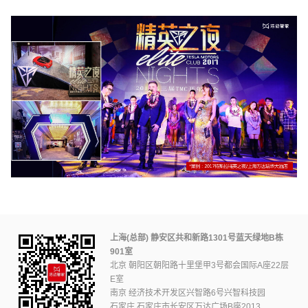
上海(总部) 静安区共和新路1301号蓝天绿地B栋
901室
北京 朝阳区朝阳路十里堡甲3号都会国际A座22层
E室
南京 经济技术开发区兴智路6号兴智科技园
石家庄 石家庄市长安区万达广场B座2013