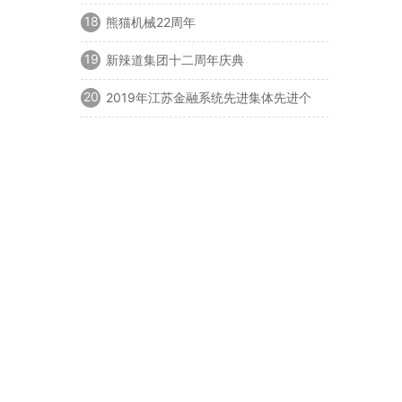
18
熊猫机械22周年
19
新辣道集团十二周年庆典
20
2019年江苏金融系统先进集体先进个
人表彰大会暨"颂歌献祖国 建功新时代