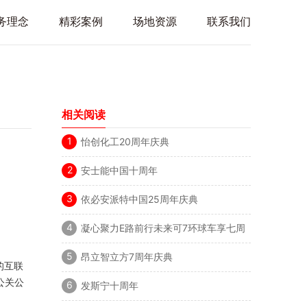
务理念
精彩案例
场地资源
联系我们
相关阅读
1
怡创化工20周年庆典
2
安士能中国十周年
3
依必安派特中国25周年庆典
4
凝心聚力E路前行未来可7环球车享七周
年庆
5
昂立智立方7周年庆典
的互联
公关公
6
发斯宁十周年