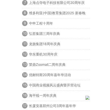
7
上海点夺电子科技有限公司20周年庆
典
8
维多利亚(中国)教育集团2025 新春晚
宴暨60周年庆典
9
中申工程十周年
10
弘哲集团三周年庆典
11
龙旗集团18周年庆典
12
华东重机30周年庆
13
荣鼎Zoomall二周年庆典
14
优耐特斯20周年嘉年华活动
15
中国商业视频风云盛典暨开营论坛
16
海平线一周年庆典
17
长厦安基郑州公司3周年嘉年华