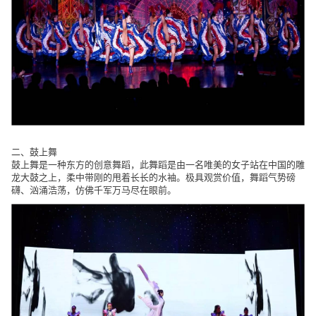
二、
鼓上舞
鼓上舞是一种东方的创意舞蹈，此舞蹈是由一名唯美的女子站在中国的雕
龙大鼓之上，柔中带刚的甩着长长的水袖。极具观赏价值，舞蹈气势磅
礴、汹涌浩荡，仿佛千军万马尽在眼前。