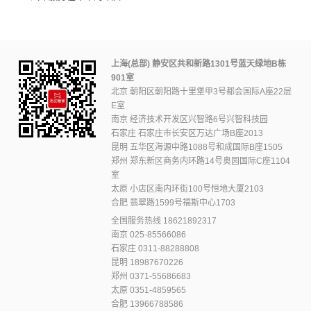
上海(总部) 静安区共和新路1301号蓝天绿地B栋
901室
北京 朝阳区朝阳路十里堡甲3号都会国际A座22层
E室
南京 经济技术开发区兴智路6号兴智科技园
石家庄 石家庄市长安区万达广场B座2013
昆明 五华区海源中路1088号和成国际B座1505
郑州 郑东新区商务内环路14号奥园国际C座1104
室
太原 小店区南内环街100号恒地大厦2103
合肥 翡翠路1599号福斯中心1703
全国服务热线
18621892317
南京
025-85566086
石家庄
0311-88288808
昆明
18987670226
郑州
0371-55686683
太原
0351-4859565
合肥
13966788586