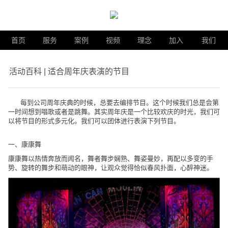
首页
服务
案例
视频
理念
加入
我们
活动百科 | 适合周年庆表演的节目
每到公司
周年庆典
的时候，总要去编排节目。这个时候我们总是会第
一时间想到唱歌或者是跳舞。其实周年庆是一个比较欢庆的时光，我们可
以将节目的形式多元化。我们可以团体进行表演下列节目。
一、康康舞
康康舞以热情奔放而闻名，舞者舞步娴熟、舞姿曼妙，再配以多变的手
势、旋转的舞步和萌动的眼神，让观众觉得恰似春风扑面，心醉神迷。