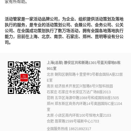
家有所帮助。
活动管家是一家活动品牌公司，为企业、组织提供活动策划及落地
执行的服务，是专业的活动策划公司、会展公司、会务公司、公关
公司、在全国成功策划执行了数万场活动，拥有全国各地落地执行
能力，目前在上海、北京、南京、石家庄、郑州、昆明等设有分公
司。
上海(总部) 静安区共和新路1301号蓝天绿地B栋
901室
北京 朝阳区朝阳路十里堡甲3号都会国际A座22层
E室
南京 经济技术开发区兴智路6号兴智科技园
石家庄 石家庄市长安区万达广场B座2013
昆明 五华区海源中路1088号和成国际B座1505
郑州 郑东新区商务内环路14号奥园国际C座1104
室
太原 小店区南内环街100号恒地大厦2103
合肥 翡翠路1599号福斯中心1703
全国服务热线
18621892317