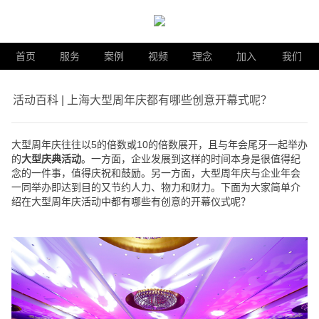
首页
服务
案例
视频
理念
加入
我们
活动百科 | 上海大型周年庆都有哪些创意开幕式呢？
大型周年庆往往以5的倍数或10的倍数展开，且与年会尾牙一起举办
的
大型庆典活动
。一方面，企业发展到这样的时间本身是很值得纪
念的一件事，值得庆祝和鼓励。另一方面，大型周年庆与企业年会
一同举办即达到目的又节约人力、物力和财力。下面为大家简单介
绍在大型
周年庆活动
中都有哪些有创意的开幕仪式呢？